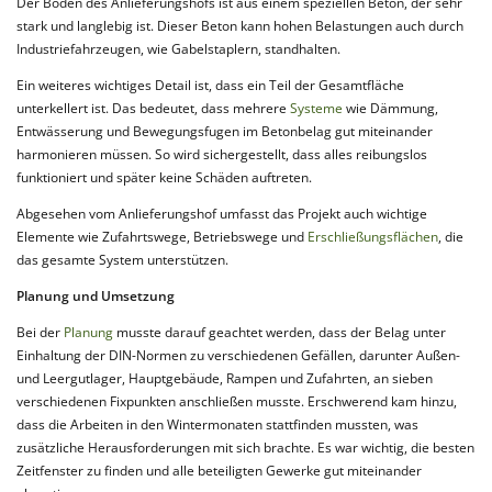
Der Boden des Anlieferungshofs ist aus einem speziellen Beton, der sehr
stark und langlebig ist. Dieser Beton kann hohen Belastungen auch durch
Industriefahrzeugen, wie Gabelstaplern, standhalten.
Ein weiteres wichtiges Detail ist, dass ein Teil der Gesamtfläche
unterkellert ist. Das bedeutet, dass mehrere
Systeme
wie Dämmung,
Entwässerung und Bewegungsfugen im Betonbelag gut miteinander
harmonieren müssen. So wird sichergestellt, dass alles reibungslos
funktioniert und später keine Schäden auftreten.
Abgesehen vom Anlieferungshof umfasst das Projekt auch wichtige
Elemente wie Zufahrtswege, Betriebswege und
Erschließungsflächen
, die
das gesamte System unterstützen.
Planung und Umsetzung
Bei der
Planung
musste darauf geachtet werden, dass der Belag unter
Einhaltung der DIN-Normen zu verschiedenen Gefällen, darunter Außen-
und Leergutlager, Hauptgebäude, Rampen und Zufahrten, an sieben
verschiedenen Fixpunkten anschließen musste. Erschwerend kam hinzu,
dass die Arbeiten in den Wintermonaten stattfinden mussten, was
zusätzliche Herausforderungen mit sich brachte. Es war wichtig, die besten
Zeitfenster zu finden und alle beteiligten Gewerke gut miteinander