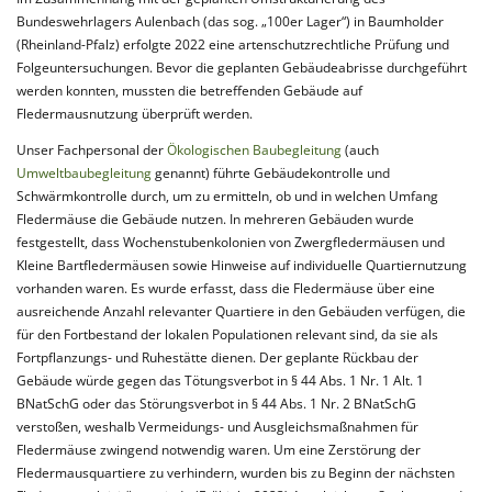
Bundeswehrlagers Aulenbach (das sog. „100er Lager“) in Baumholder
(Rheinland-Pfalz) erfolgte 2022 eine artenschutzrechtliche Prüfung und
Folgeuntersuchungen. Bevor die geplanten Gebäudeabrisse durchgeführt
werden konnten, mussten die betreffenden Gebäude auf
Fledermausnutzung überprüft werden.
Unser Fachpersonal der
Ökologischen Baubegleitung
(auch
Umweltbaubegleitung
genannt) führte Gebäudekontrolle und
Schwärmkontrolle durch, um zu ermitteln, ob und in welchen Umfang
Fledermäuse die Gebäude nutzen. In mehreren Gebäuden wurde
festgestellt, dass Wochenstubenkolonien von Zwergfledermäusen und
Kleine Bartfledermäusen sowie Hinweise auf individuelle Quartiernutzung
vorhanden waren. Es wurde erfasst, dass die Fledermäuse über eine
ausreichende Anzahl relevanter Quartiere in den Gebäuden verfügen, die
für den Fortbestand der lokalen Populationen relevant sind, da sie als
Fortpflanzungs- und Ruhestätte dienen. Der geplante Rückbau der
Gebäude würde gegen das Tötungsverbot in § 44 Abs. 1 Nr. 1 Alt. 1
BNatSchG oder das Störungsverbot in § 44 Abs. 1 Nr. 2 BNatSchG
verstoßen, weshalb Vermeidungs- und Ausgleichsmaßnahmen für
Fledermäuse zwingend notwendig waren. Um eine Zerstörung der
Fledermausquartiere zu verhindern, wurden bis zu Beginn der nächsten