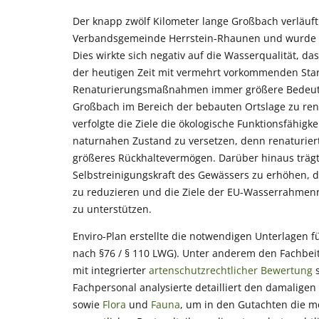
Der knapp zwölf Kilometer lange Großbach verläu
Verbandsgemeinde Herrstein-Rhaunen und wurde als
Dies wirkte sich negativ auf die Wasserqualität, 
der heutigen Zeit mit vermehrt vorkommenden St
Renaturierungsmaßnahmen immer größere Bedeutu
Großbach im Bereich der bebauten Ortslage zu re
verfolgte die Ziele die ökologische Funktionsfähig
naturnahen Zustand zu versetzen, denn renaturier
größeres Rückhaltevermögen. Darüber hinaus trägt
Selbstreinigungskraft des Gewässers zu erhöhen, 
zu reduzieren und die Ziele der EU-Wasserrahmenri
zu unterstützen.
Enviro-Plan erstellte die notwendigen Unterlage
nach §76 / § 110 LWG). Unter anderem den Fachbei
mit integrierter
artenschutzrechtlicher Bewertung
s
Fachpersonal analysierte detailliert den damalige
sowie
Flora
und
Fauna
, um in den Gutachten die m