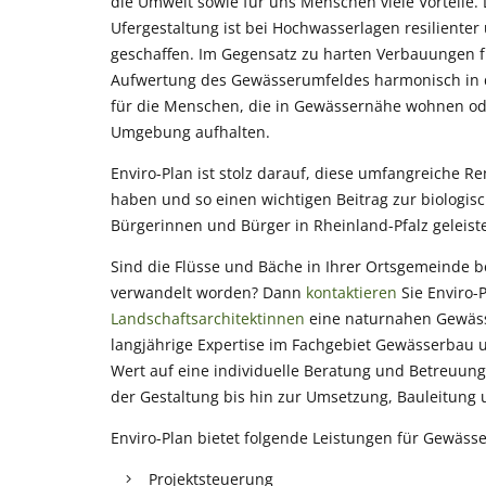
die Umwelt sowie für uns Menschen viele Vorteile
Ufergestaltung ist bei Hochwasserlagen resilienter
geschaffen. Im Gegensatz zu harten Verbauungen f
Aufwertung des Gewässerumfeldes harmonisch in da
für die Menschen, die in Gewässernähe wohnen oder 
Umgebung aufhalten.
Enviro-Plan ist stolz darauf, diese umfangreiche R
haben und so einen wichtigen Beitrag zur biologisc
Bürgerinnen und Bürger in Rheinland-Pfalz geleist
Sind die Flüsse und Bäche in Ihrer Ortsgemeinde 
verwandelt worden? Dann
kontaktieren
Sie Enviro-
Landschaftsarchitektinnen
eine naturnahen Gewäss
langjährige Expertise im Fachgebiet Gewässerbau 
Wert auf eine individuelle Beratung und Betreuung
der Gestaltung bis hin zur Umsetzung, Bauleitung 
Enviro-Plan bietet folgende Leistungen für Gewäss
Projektsteuerung