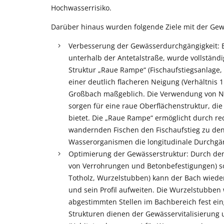
Hochwasserrisiko.
Darüber hinaus wurden folgende Ziele mit der Gew
Verbesserung der Gewässerdurchgängigkeit: Ei
unterhalb der Antetalstraße, wurde vollständ
Struktur „Raue Rampe“ (Fischaufstiegsanlage, 
einer deutlich flacheren Neigung (Verhältnis
Großbach maßgeblich. Die Verwendung von Nat
sorgen für eine raue Oberflächenstruktur, d
bietet. Die „Raue Rampe“ ermöglicht durch re
wandernden Fischen den Fischaufstieg zu de
Wasserorganismen die longitudinale Durchgän
Optimierung der Gewässerstruktur: Durch d
von Verrohrungen und Betonbefestigungen) so
Totholz, Wurzelstubben) kann der Bach wied
und sein Profil aufweiten. Die Wurzelstubbe
abgestimmten Stellen im Bachbereich fest ei
Strukturen dienen der Gewässervitalisierung