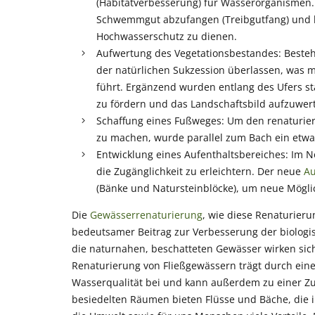
(Habitatverbesserung) für Wasserorganismen
Schwemmgut abzufangen (Treibgutfang) und b
Hochwasserschutz zu dienen.
Aufwertung des Vegetationsbestandes: Beste
der natürlichen Sukzession überlassen, was mi
führt. Ergänzend wurden entlang des Ufers st
zu fördern und das Landschaftsbild aufzuwer
Schaffung eines Fußweges: Um den renaturiert
zu machen, wurde parallel zum Bach ein etwa
Entwicklung eines Aufenthaltsbereiches: Im 
die Zugänglichkeit zu erleichtern. Der neue
Au
(Bänke und Natursteinblöcke), um neue Möglic
Die
Gewässerrenaturierung
, wie diese Renaturieru
bedeutsamer Beitrag zur Verbesserung der biologis
die naturnahen, beschatteten Gewässer wirken sich
Renaturierung von Fließgewässern trägt durch eine
Wasserqualität bei und kann außerdem zu einer Z
besiedelten Räumen bieten Flüsse und Bäche, die 