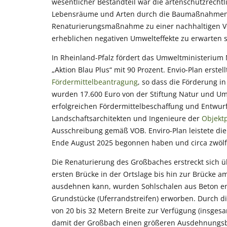
wesentlicher Bestandteil war die artenschutzrechtli
Lebensräume und Arten durch die Baumaßnahmen ni
Renaturierungsmaßnahme zu einer nachhaltigen Ve
erheblichen negativen Umwelteffekte zu erwarten s
In Rheinland-Pfalz fördert das Umweltministeri
„Aktion Blau Plus“ mit 90 Prozent. Envio-Plan erstel
Fördermittelbeantragung
, so dass die Förderung i
wurden 17.600 Euro von der Stiftung Natur und Umw
erfolgreichen Fördermittelbeschaffung und Entwur
Landschaftsarchitekten und Ingenieure der
Objekt
Ausschreibung gemäß VOB. Enviro-Plan leistete d
Ende August 2025 begonnen haben und circa zwöl
Die Renaturierung des Großbaches erstreckt sich 
ersten Brücke in der Ortslage bis hin zur Brücke a
ausdehnen kann, wurden Sohlschalen aus Beton e
Grundstücke (Uferrandstreifen) erworben. Durch 
von 20 bis 32 Metern Breite zur Verfügung (insgesam
damit der Großbach einen größeren Ausdehnungsbe