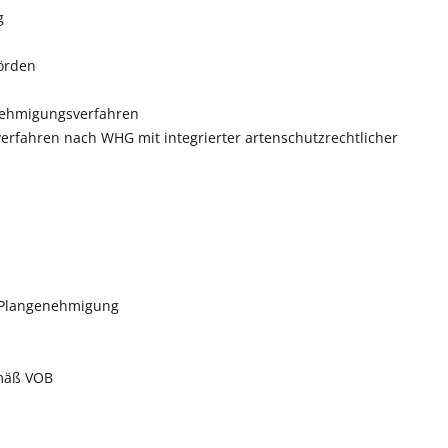
g
örden
nehmigungsverfahren
rfahren nach WHG mit integrierter artenschutzrechtlicher
n Plangenehmigung
emäß VOB