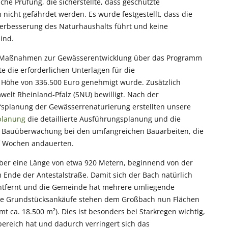
che Prüfung, die sicherstellte, dass geschützte
cht gefährdet werden. Es wurde festgestellt, dass die
rbesserung des Naturhaushalts führt und keine
ind.
um Maßnahmen zur Gewässerentwicklung über das Programm
lte die erforderlichen Unterlagen für die
n Höhe von 336.500 Euro genehmigt wurde. Zusätzlich
elt Rheinland-Pfalz (SNU) bewilligt. Nach der
fsplanung der Gewässerrenaturierung erstellten unsere
planung
die detaillierte Ausführungsplanung und die
ie Bauüberwachung bei den umfangreichen Bauarbeiten, die
f Wochen andauerten.
über eine Länge von etwa 920 Metern, beginnend von der
m Ende der Antestalstraße. Damit sich der Bach natürlich
ntfernt und die Gemeinde hat mehrere umliegende
die Grundstücksankäufe stehen dem Großbach nun Flächen
t ca. 18.500 m²). Dies ist besonders bei Starkregen wichtig,
reich hat und dadurch verringert sich das