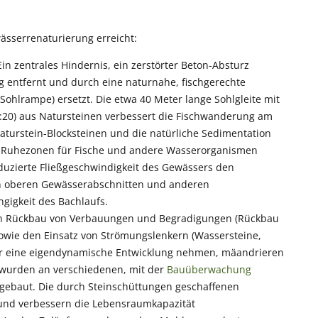
ässerrenaturierung erreicht:
n zentrales Hindernis, ein zerstörter Beton-Absturz
ig entfernt und durch eine naturnahe, fischgerechte
Sohlrampe) ersetzt. Die etwa 40 Meter lange Sohlgleite mit
 1:20) aus Natursteinen verbessert die Fischwanderung am
urstein-Blocksteinen und die natürliche Sedimentation
ie Ruhezonen für Fische und andere Wasserorganismen
duzierte Fließgeschwindigkeit des Gewässers den
n oberen Gewässerabschnitten und anderen
gigkeit des Bachlaufs.
en Rückbau von Verbauungen und Begradigungen (Rückbau
wie den Einsatz von Strömungslenkern (Wassersteine,
er eine eigendynamische Entwicklung nehmen, mäandrieren
n wurden an verschiedenen, mit der
Bauüberwachung
ngebaut. Die durch Steinschüttungen geschaffenen
 und verbessern die Lebensraumkapazität