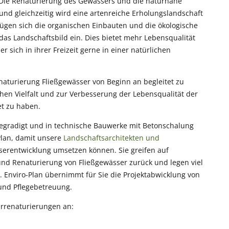
. Die Renaturierung des Gewässers und die naturnahe
 und gleichzeitig wird eine artenreiche Erholungslandschaft
ügen sich die organischen Einbauten und die ökologische
s Landschaftsbild ein. Dies bietet mehr Lebensqualität
sich in ihrer Freizeit gerne in einer natürlichen
enaturierung Fließgewässer von Beginn an begleitet zu
hen Vielfalt und zur Verbesserung der Lebensqualität der
et zu haben.
begradigt und in technische Bauwerke mit Betonschalung
Plan, damit unsere
Landschaftsarchitekten und
erentwicklung umsetzen können. Sie greifen auf
und Renaturierung von Fließgewässer zurück und legen viel
. Enviro-Plan übernimmt für Sie die Projektabwicklung von
und Pflegebetreuung.
errenaturierungen an: