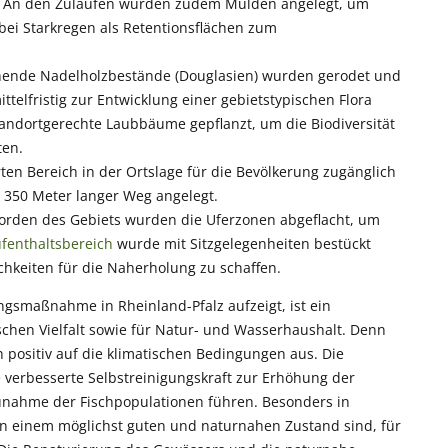
. An den Zuläufen wurden zudem Mulden angelegt, um
ei Starkregen als Retentionsflächen zum
hende Nadelholzbestände (Douglasien) wurden gerodet und
ttelfristig zur Entwicklung einer gebietstypischen Flora
andortgerechte Laubbäume gepflanzt, um die Biodiversität
ten.
en Bereich in der Ortslage für die Bevölkerung zugänglich
 350 Meter langer Weg angelegt.
Norden des Gebiets wurden die Uferzonen abgeflacht, um
fenthaltsbereich
wurde mit Sitzgelegenheiten bestückt
hkeiten für die Naherholung zu schaffen.
ngsmaßnahme in Rheinland-Pfalz aufzeigt, ist ein
chen Vielfalt sowie für Natur- und Wasserhaushalt. Denn
 positiv auf die klimatischen Bedingungen aus. Die
 verbesserte Selbstreinigungskraft zur Erhöhung der
unahme der Fischpopulationen führen. Besonders in
in einem möglichst guten und naturnahen Zustand sind, für