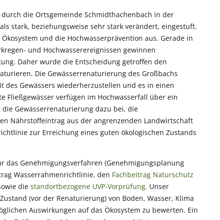
ft durch die Ortsgemeinde Schmidthachenbach in der
 stark, beziehungsweise sehr stark verändert, eingestuft.
das Ökosystem und die Hochwasserprävention aus. Gerade in
arkregen- und Hochwasserereignissen gewinnen
ng. Daher wurde die Entscheidung getroffen den
naturieren. Die Gewässerrenaturierung des Großbachs
keit des Gewässers wiederherzustellen und es in einen
te Fließgewässer verfügen im Hochwasserfall über ein
 die Gewässerrenaturierung dazu bei, die
den Nährstoffeintrag aus der angrenzenden Landwirtschaft
chtlinie zur Erreichung eines guten ökologischen Zustands
n für das Genehmigungsverfahren (Genehmigungsplanung
trag Wasserrahmenrichtlinie, den
Fachbeitrag Naturschutz
owie die
standortbezogene UVP-Vorprüfung
. Unser
n Zustand (vor der Renaturierung) von Boden, Wasser, Klima
öglichen Auswirkungen auf das Ökosystem zu bewerten. Ein