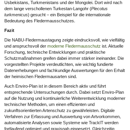
Usbekistans, Turkmenistans und der Mongolei. Dort wird nach
dem lange verschollenen Turkestan-Langohr (
Plecotus
turkmenicus
) gesucht – ein Beispiel für die internationale
Bedeutung des Fledermausschutzes.
Fazit
Die NABU-Fledermaustagung zeigte eindrucksvoll, wie vielfältig
und anspruchsvoll der
moderne Fledermausschutz
ist. Aktuelle
Forschung, technische Entwicklungen und praktische
Schutzmaßnahmen greifen dabei immer stärker ineinander. Die
vorgestellten Projekte verdeutlichten, wie wichtig fundierte
Datenerhebungen und fachkundige Auswertungen für den Erhalt
der heimischen Fledermausarten sind.
Auch Enviro-Plan ist in diesem Bereich aktiv und führt
entsprechende Untersuchungen durch. Dabei setzt Enviro-Plan
auf die Nutzung und kontinuierliche Weiterentwicklung moderner
technischer Methoden, um einen effizienten und
zukunftsorientierten Artenschutz zu gewährleisten. Digitale
Verfahren zur Erfassung und Auswertung von Artvorkommen,
automatisierte Analysen sowie Systeme wie TrackIT werden
fortlaufend optimiert und praxisnah eingesetzt. Gleichzeitig